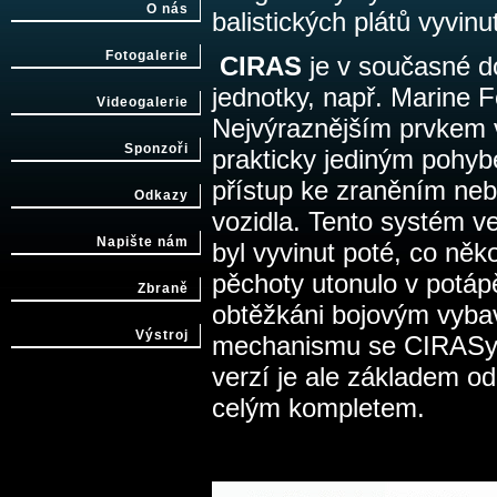
O nás
balistických plátů vyvin
Fotogalerie
CIRAS
je v současné do
jednotky, např. Marine
Videogalerie
Nejvýraznějším prvkem 
Sponzoři
prakticky jediným pohyb
přístup ke zraněním neb
Odkazy
vozidla. Tento systém v
Napište nám
byl vyvinut poté, co ně
pěchoty utonulo v potápě
Zbraně
obtěžkáni bojovým vyba
Výstroj
mechanismu se CIRASy d
verzí je ale základem o
celým kompletem.