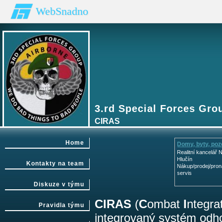
WebSnadno
3.rd Special Forces Gro
CIRAS
Home
Domy, byty, po
Realitní kancelář
Hlučín
Kontakty na team
Nákup/prodej/pron
servis
Diskuze v týmu
CIRAS
(
C
ombat
I
ntegr
Pravidla týmu
integrovaný systém odho