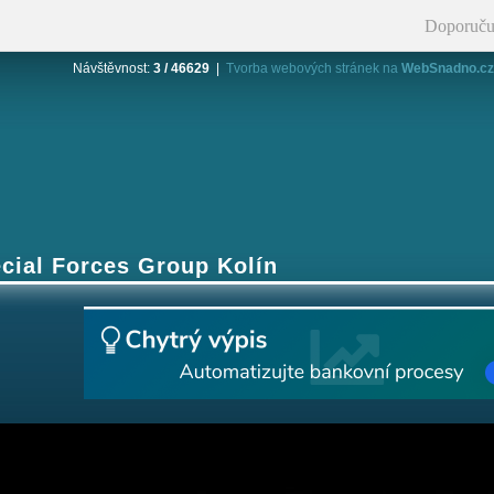
Doporuču
Návštěvnost:
3 / 46629
|
Tvorba webových stránek na
WebSnadno.cz
ecial Forces Group Kolín