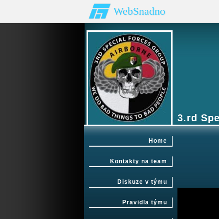
WebSnadno
3.rd Sp
Home
Kontakty na team
Diskuze v týmu
Pravidla týmu